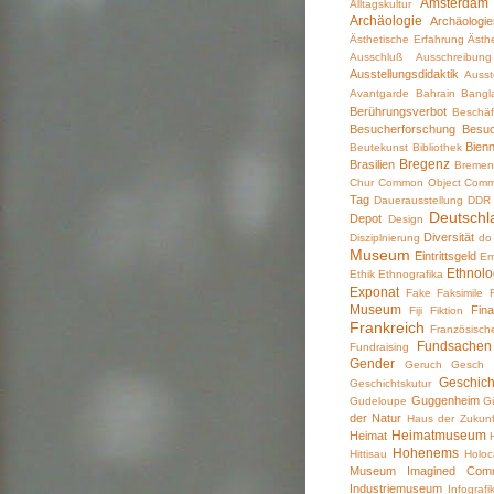
Amsterdam
Alltagskultur
Archäologie
Archäologi
Ästhetische Erfahrung
Ästhe
Ausschluß
Ausschreibung
Ausstellungsdidaktik
Ausst
Avantgarde
Bahrain
Bangl
Berührungsverbot
Beschäf
Besucherforschung
Besu
Bienn
Beutekunst
Bibliothek
Bregenz
Brasilien
Breme
Chur
Common Object
Comm
Tag
Dauerausstellung
DDR
Deutschl
Depot
Design
Diversität
Disziplnierung
do
Museum
Eintrittsgeld
Em
Ethnol
Ethik
Ethnografika
Exponat
Fake
Faksimile
Museum
Fina
Fiji
Fiktion
Frankreich
Französisch
Fundsachen
Fundraising
Gender
Geruch
Gesch
Geschic
Geschichtskutur
Guggenheim
Gudeloupe
Gü
der Natur
Haus der Zukunf
Heimatmuseum
Heimat
Hohenems
Hittisau
Holoc
Museum
Imagined Comm
Industriemuseum
Infografi