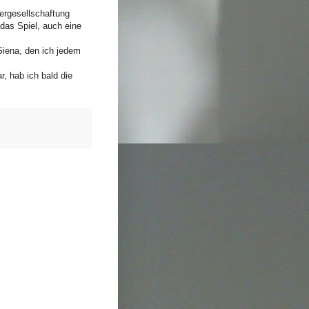
Vergesellschaftung
 das Spiel, auch eine
Siena, den ich jedem
, hab ich bald die