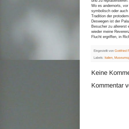
und zu repräsentieren.
Wo es andernorts, vor 
symbolisch oder auch p
Tradition der protodem
Deswegen ist der Pala
Besucher zu allererst 
wieder meine Reverenz
Flucht ergriffen, in R
Eingestellt von
Gottfried F
Labels:
Italien
,
Museumsp
Keine Komme
Kommentar ve