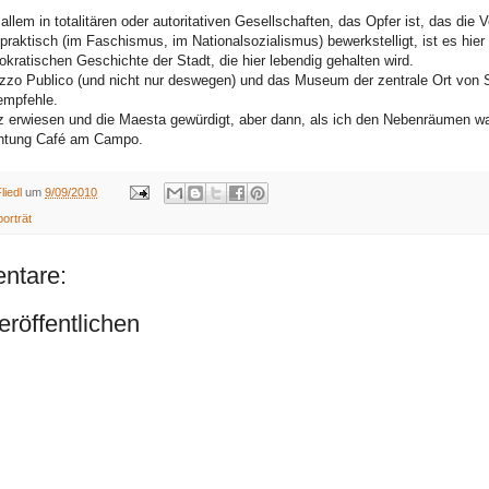
allem in totalitären oder autoritativen Gesellschaften, das Opfer ist, das die 
raktisch (im Faschismus, im Nationalsozialismus) bewerkstelligt, ist es hier
okratischen Geschichte der Stadt, die hier lebendig gehalten wird.
zzo Publico (und nicht nur deswegen) und das Museum der zentrale Ort von 
empfehle.
 erwiesen und die Maesta gewürdigt, aber dann, als ich den Nebenräumen war
ichtung Café am Campo.
liedl
um
9/09/2010
orträt
ntare:
röffentlichen