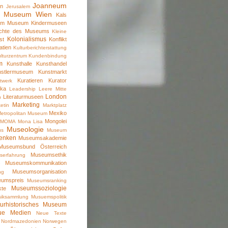
Joanneum
an
Jerusalem
s Museum Wien
Kals
 im Museum
Kindermuseen
ichte des Museums
Kleine
Kolonialismus
st
Konflikt
atien
Kulturberichterstattung
lturzentrum
Kundenbindung
m
Kunsthalle
Kunsthandel
nstlermuseum
Kunstmarkt
Kuratieren
Kurator
twerk
ika
Leadership
Leere Mitte
London
Literaturmuseen
n
Marketing
etin
Marktplatz
Mexiko
etropolitan Museum
Mongolei
MOMA
Mona Lisa
Museologie
us
Museum
enken
Museumsakademie
Museumsbund Österreich
Museumsethik
serfahrung
Museumskommunikation
e
Museumsorganisation
ng
umspreis
Museumsranking
Museumssoziologie
kte
iksammlung
Musuemspolitik
turhistorisches Museum
ue Medien
Neue Texte
Nordmazedonien
Norwegen