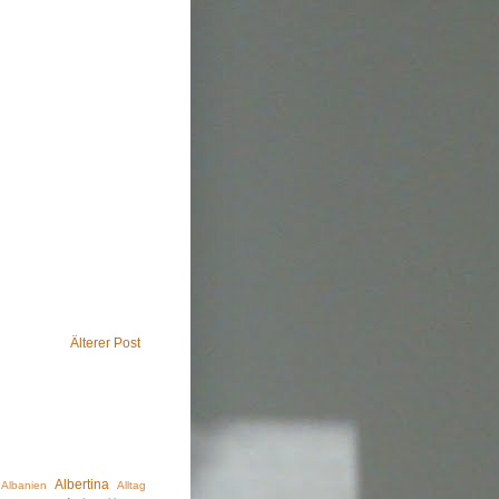
Älterer Post
Albertina
Albanien
Alltag