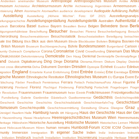
Anthropologie
Anthropoogisches Museum
Anti
Andenken
aneinander Museum
Antike
emuseum
Architekturmuseum
Archiv
Armeemuseum
Architektur
Archivierung
Argentinien
Aufsic
Athen
Audioguide
Aufklärung
tisierung
Atommacht
Atomwaffen
audience development
Ausstellung
Ausstellungsanalys
Ausstellung „Höhere Möchte“. Foto: GF 2021
Ausstellungsgestaltung
Ausstellungskritik
Authentizität
Australien
ellungsgeschichte
Berli
Basel
Belvedere
Barcelona
Bayern
Belgien
Benin
adesh
Batliner
Beasilien
Beirut
Besucher
tigungsverhältnisse
Beschriftung
Besucher. Florenz
Besucherbefragung
Besuch
cherordnung
Besuchsstatistik
Besucherreaktionen
Besuchsstatistiken
Beteiligung
betrachte
ale
Bildung
Blick aus dem Museum
Bologna
Bosnien-H
Bild
Blick
Blinde
Blockbuster
Bolivien
Bundesmuseen
British Museum
Bührle
Cartoon
n
Bruseum
Buchbesprechung
Burgenland
Coronakrise
Das Mus
Corona
Covid
Dänemark
unity Outreach
Compliance
Crowdfunding
Demokratie
Deakzession
Denkmal
Dekolonisierung
Den Haag
Denkmalpfle
Denkmalpflege
and
Ding
Diorama
Digitalisierung
Dinge
Didaktik
Diorama;Ahnen
Diskurs
Display
Distink
Dresden
documenta
Dokument
Dornbirn
Echtheit
Edinbur
 not cross
Doha
Dystopie
Ecuador
England
Entrée
Erinn
Entré
Erbe
igration
Entartete Kunst
Entlohnung
Entrée)
Eremitage
ogische Museen
Ethnologisches Museum
Ethnologische Restitution
Europa
Event
Ev
EU
Ferrara
Figurine
Fälschung
Färöer
Feedback
Feminismus
Fetisch
FetischismusFoto Alinari
nzierung
Florenz
Forschung
Finnland
Fluchtgut
Förderung
Fortschritt
Fragebogen
Fragm
Frauenmuseen
Frauenmuseum
Freilichtmuseen
Freizeitgesellscha
e Revolution
freier Eintritt
Gedächtnis
Fundteilung
Galerie
Garderobe
Gästebuch
Gastkommentar
Gedchichtspoliti
Geschichtser
Geschenk
Geschichte
Geschichts
Geschichtsdidaktik
Geschichtserfahr7ng
Graz
htsmuseum
Geschichtspolitik
Geschichtsvermittlung
Gestaltung
Ghana
Glasgow
g
Hamburg
Haus der Geschichte
Haus der Ges
hands on
tesigel
Haarlem
Halle
Hängung
Heeresgeschichtliches Museum Wien
Heeresmuse
t
Hausordnung
Hawai
Headphone
Historische Museen
Historische Ausstellung
Histo
Heritage
Hildesheim
Historisches Lernen
Humboldt-Forum
human remains
ICOM
ICOM Österreich
aust
Holocaust-Museum
Hören
In eigener Sache
unity
Immersion
Indien
Immigration
Indiz
Indonesien
Indsut
Innsbruck
Inszenierung
Interak
k
Inklusion
Inschrift
Installation
Institution
Intangible Heritage