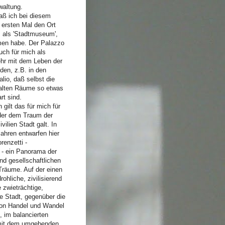
waltung.
aß ich bei diesem
ersten Mal den Ort
 als 'Stadtmuseum',
en habe. Der Palazzo
auch für mich als
ehr mit dem Leben der
den, z.B. in den
lio, daß selbst die
ealten Räume so etwas
rt sind.
 gilt das für mich für
 der dem Traum der
ivilien Stadt galt. In
ahren entwarfen hier
renzetti -
 - ein Panorama der
und gesellschaftlichen
Träume. Auf der einen
rohliche, zivilisierend
 zwieträchtige,
e Stadt, gegenüber die
von Handel und Wandel
t, im balancierten
mit dem umgebenden