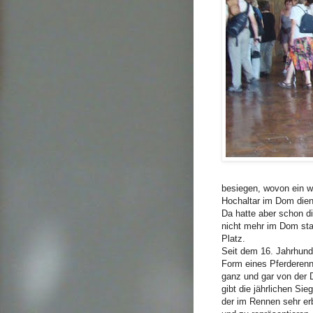
besiegen, wovon ein w
Hochaltar im Dom die
Da hatte aber schon d
nicht mehr im Dom sta
Platz.
Seit dem 16. Jahrhunder
Form eines Pferderenn
ganz und gar von der D
gibt die jährlichen Sie
der im Rennen sehr erbi