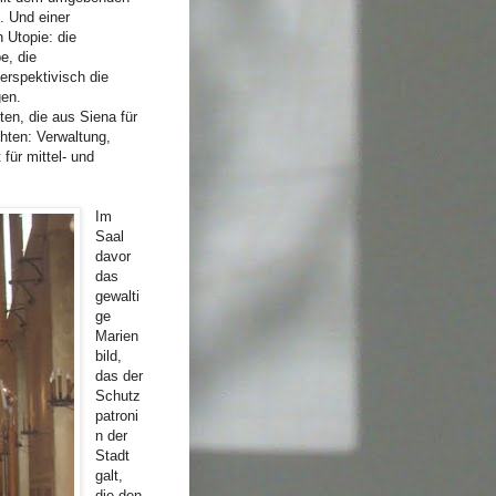
. Und einer
n Utopie: die
e, die
rspektivisch die
gen.
ten, die aus Siena für
hten: Verwaltung,
für mittel- und
Im
Saal
davor
das
gewalti
ge
Marien
bild,
das der
Schutz
patroni
n der
Stadt
galt,
die den