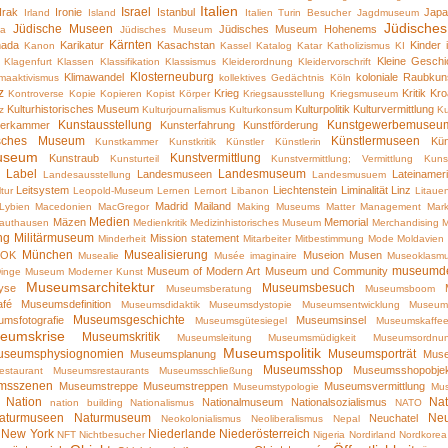
Italien
Israel
Irak
Ironie
Istanbul
Jap
Irland
Island
Italien Turin Besucher
Jagdmuseum
Jüdische
Jüdische Museen
Jüdisches Museum Hohenems
ka
Jüdisches Museum
Kärnten
nada
Karikatur
Kasachstan
Kinder
Kanon
Kassel
Katalog
Katar
Katholizismus
KI
Kleine Gesch
Klagenfurt
Klassen
Klassifikation
Klassismus
Kleiderordnung
Kleidervorschrift
Klosterneuburg
Klimawandel
koloniale Raubkun
imaaktivismus
kollektives Gedächtnis
Köln
z
Krieg
Kritik
Kro
Kontroverse
Kopie
Kopieren
Kopist
Körper
Kriegsausstellung
Kriegsmuseum
Kulturhistorisches Museum
Kulturpolitik
Kulturvermittlung
z
Kulturjournalismus
Kulturkonsum
Ku
Kunstausstellung
Kunstgewerbemuseu
erkammer
Kunsterfahrung
Kunstförderung
risches Museum
Künstlermuseen
Kü
Kunstkammer
Kunstkritik
Künstler
Künstlerin
useum
Kunstvermittlung
Kunstraub
Kunsturteil
Kunstvermittlung; Vermittlung
Kuns
Label
Landesmuseum
Landesmuseen
Lateinamer
Landesausstellung
Landesmusuem
Leitsystem
Liechtenstein
Liminalität
Linz
tur
Leopold-Museum
Lernen
Lernort
Libanon
Litaue
Madrid
Mailand
Lybien
Macedonien
MacGregor
Making Museums Matter
Management
Mark
Medien
Mäzen
Memorial
authausen
Medienkritik
Medizinhistorisches Museum
Merchandising
M
ng
Militärmuseum
Mission statement
Minderheit
Mitarbeiter
Mitbestimmung
Mode
Moldavien
München
Musealisierung
OK
Museion
Musen
Musealie
Musée imaginaire
Museoklasm
museumd
Museum of Modern Art
Museum und Community
inge
Museum Moderner Kunst
Museumsarchitektur
Museumsbesuch
yse
Museumsberatung
Museumsboom
fé
Museumsdefinition
Museumsdidaktik
Museumsdystopie
Museumsentwicklung
Museum
Museumsgeschichte
msfotografie
Museumsinsel
Museumsgütesiegel
Museumskaffe
eumskrise
Museumskritik
Museumsleitung
Museumsmüdigkeit
Museumsordnu
Museumspolitik
useumsphysiognomien
Museumsporträt
Museumsplanung
Muse
Museumsshop
Museumsshopobje
estaurant
Museumsrestaurants
Museumsschließung
msszenen
Museumstreppe
Museumstreppen
Museumsvermittlung
Museumstypologie
Mus
Nation
Na
Nationalmuseum
Nationalsozialismus
nation building
Nationalismus
NATO
aturmuseen
Naturmuseum
Ne
Neuchatel
Neokolonialismus
Neoliberalismus
Nepal
New York
Niederlande
Niederösterreich
NFT
Nichtbesucher
Nigeria
Nordirland
Nordkorea