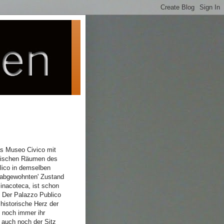
s Museo Civico mit
orischen Räumen des
lico in demselben
'abgewohnten' Zustand
Pinacoteca, ist schon
. Der Palazzo Publico
 historische Herz der
t noch immer ihr
 auch noch der Sitz