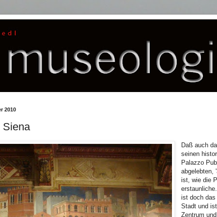
r 2010
 Siena
Daß auch da
seinen hist
Palazzo Pub
abgelebten, 
ist, wie die 
erstaunliche
ist doch das
Stadt und is
Zentrum und