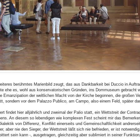
eiteres berühmtes Marienbild zeugt, das aus Dankbarkeit bei Duccio in Auftr
nte ehe es, wohl aus konservatorischen Gründen, ins Dommuseum gebracht w
ie Emanzipation der weltlichen Macht von der Kirche begonnen, die großen 
tt, sondern vor dem Palazzo Publico, am Campo, also einem Feld, später dann
t findet hier alljährlich und zweimal der Palio statt, ein Wettstreit der Contrad
ens. An diesem so lebendigen wie komplexen Fest scheint mir das Bemerke
ialektik von Differenz, Konflikt einerseits und Gemeinschaftlichkeit andrersei
ger, aber nie den Sieger, der Wettstreit läßt sich nie befrieden, er ist notwendig
ttert sein kann -, ausgetragen, gleichzeitig aber sublimiert in seiner Funktion