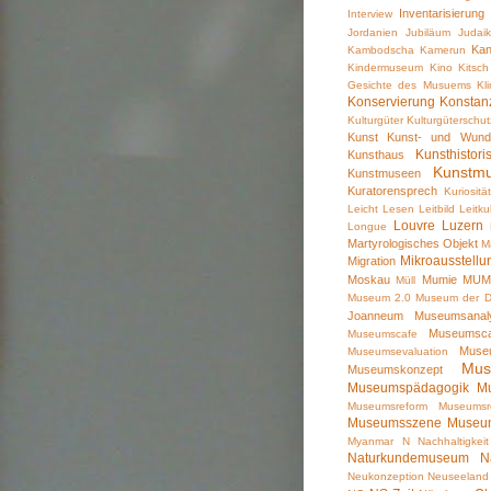
Inventarisierung
Interview
Jordanien
Jubiläum
Judai
Ka
Kambodscha
Kamerun
Kindermuseum
Kino
Kitsch
Gesichte des Musuems
Kl
Konservierung
Konstan
Kulturgüter
Kulturgüterschut
Kunst
Kunst- und Wund
Kunsthisto
Kunsthaus
Kunstm
Kunstmuseen
Kuratorensprech
Kuriosität
Leicht Lesen
Leitbild
Leitkul
Louvre
Luzern
Longue
Martyrologisches Objekt
M
Mikroausstellu
Migration
Moskau
Mumie
MUM
Müll
Museum 2.0
Museum der D
Joanneum
Museumsanal
Museumsca
Museumscafe
Museu
Museumsevaluation
Mus
Museumskonzept
Museumspädagogik
M
Museumsreform
Museumsr
Museumsszene
Museu
Myanmar
N
Nachhaltigkeit
Naturkundemuseum
N
Neukonzeption
Neuseeland