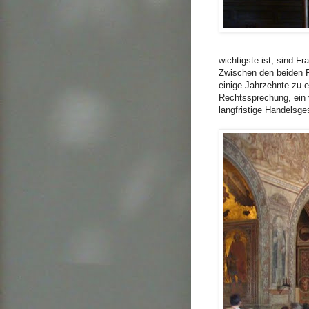
wichtigste ist, sind F
Zwischen den beiden Fr
einige Jahrzehnte zu 
Rechtssprechung, ein v
langfristige Handelsg