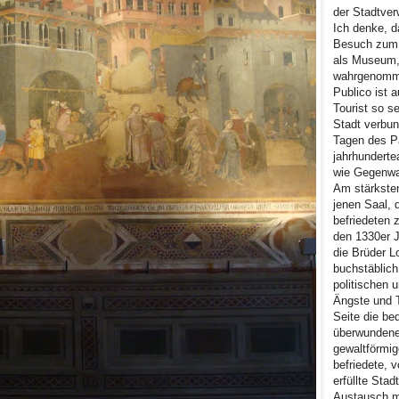
der Stadtver
Ich denke, d
Besuch zum 
als Museum,
wahrgenomm
Publico ist 
Tourist so s
Stadt verbun
Tagen des Pa
jahrhundert
wie Gegenwa
Am stärksten
jenen Saal,
befriedeten z
den 1330er J
die Brüder Lo
buchstäblich
politischen 
Ängste und 
Seite die bed
überwundene
gewaltförmig
befriedete, 
erfüllte Stad
Austausch 