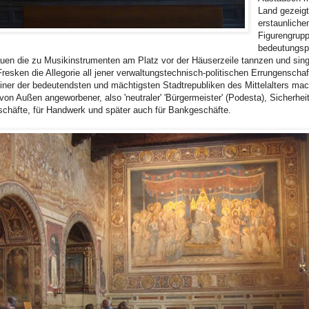
Land gezeigt
erstaunliche
Figurengrupp
bedeutungspe
rauen die zu Musikinstrumenten am Platz vor der Häuserzeile tannzen und sin
esken die Allegorie all jener verwaltungstechnisch-politischen Errungenschaf
einer der bedeutendsten und mächtigsten Stadtrepubliken des Mittelalters mac
on Außen angeworbener, also 'neutraler' 'Bürgermeister' (Podesta), Sicherheit 
eschäfte, für Handwerk und später auch für Bankgeschäfte.