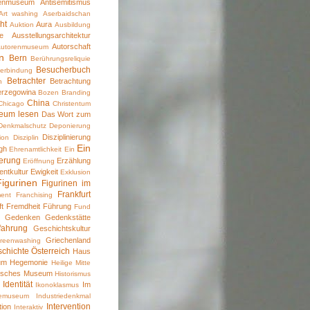
kenmuseum
Antisemitismus
Art washing
Aserbaidschan
ht
Aura
Auktion
Ausbildung
e
Ausstellungsarchitektur
Autorschaft
Autorenmuseum
n
Bern
Berührungsreliquie
Besucherbuch
erbindung
Betrachter
Betrachtung
n
erzegowina
Bozen
Branding
China
Chicago
Christentum
eum lesen
Das Wort zum
Denkmalschutz
Deponierung
Disziplinierung
tion
Disziplin
Ein
gh
Ehrenamtlichkeit
Ein
erung
Erzählung
Eröffnung
entkultur
Ewigkeit
Exklusion
Figurinen
Figurinen im
Frankfurt
ent
Franchising
ft
Fremdheit
Führung
Fund
Gedenken
Gedenkstätte
k
fahrung
Geschichtskultur
Griechenland
reenwashing
chichte Österreich
Haus
um
Hegemonie
Heilige Mitte
risches Museum
Historismus
Identität
Im
Ikonoklasmus
riemuseum
Industriedenkmal
Intervention
tion
Interaktiv