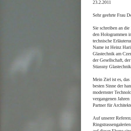
23.2.2011
Sehr geehrte Frau D
Sie schreiben an di
den Hologrammen im 
technische Erläuter
Name ist Heinz Harin
Glastechnik am Czer
der Gesellschaft, de
Stiassny Glastechn
Mein Ziel ist es, da
besten Sinne der ha
modernster Technolog
vergangenen Jahren 
Partner für Architek
Auf unserer Referen
Ringstrassengalerie
auf dieser Ebene sin