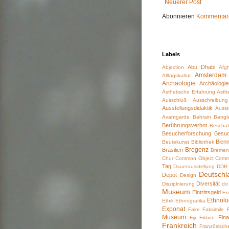
Neuerer Post
Abonnieren
Kommentare
Labels
Abu Dhabi
Abjection
Afg
Amsterdam
Alltagskultur
Archäologie
Archäologi
Ästhetische Erfahrung
Ästhe
Ausschluß
Ausschreibung
Ausstellungsdidaktik
Ausst
Avantgarde
Bahrain
Bangl
Berührungsverbot
Beschäf
Besucherforschung
Besu
Bienn
Beutekunst
Bibliothek
Bregenz
Brasilien
Breme
Chur
Common Object
Comm
Tag
Dauerausstellung
DDR
Deutschl
Depot
Design
Diversität
Disziplnierung
do
Museum
Eintrittsgeld
Em
Ethnol
Ethik
Ethnografika
Exponat
Fake
Faksimile
Museum
Fina
Fiji
Fiktion
Frankreich
Französisch