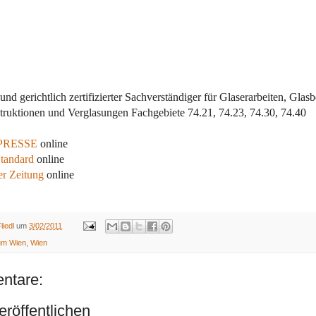
nd gerichtlich zertifizierter Sachverständiger für Glaserarbeiten, Glas
struktionen und Verglasungen Fachgebiete 74.21, 74.23, 74.30, 74.40
PRESSE
online
tandard
online
r Zeitung
online
liedl
um
3/02/2011
um Wien
,
Wien
ntare:
röffentlichen