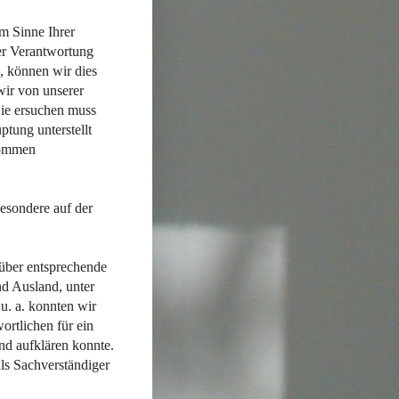
im Sinne Ihrer
er Verantwortung
, können wir dies
wir von unserer
Sie ersuchen muss
ptung unterstellt
kommen
besondere auf der
über entsprechende
d Ausland, unter
u. a. konnten wir
ortlichen für ein
nd aufklären konnte.
als Sachverständiger