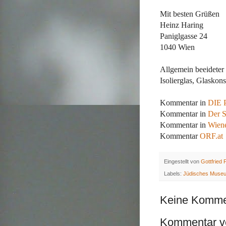
Mit besten Grüßen
Heinz Haring
Paniglgasse 24
1040 Wien
Allgemein beeideter u
Isolierglas, Glaskon
Kommentar in
DIE 
Kommentar in
Der S
Kommentar in
Wiene
Kommentar
ORF.at
Eingestellt von
Gottfried F
Labels:
Jüdisches Muse
Keine Komme
Kommentar ve