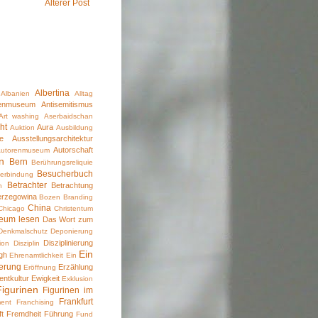
Älterer Post
Albertina
Albanien
Alltag
kenmuseum
Antisemitismus
Art washing
Aserbaidschan
ht
Aura
Auktion
Ausbildung
e
Ausstellungsarchitektur
Autorschaft
Autorenmuseum
n
Bern
Berührungsreliquie
Besucherbuch
erbindung
Betrachter
Betrachtung
n
erzegowina
Bozen
Branding
China
Chicago
Christentum
eum lesen
Das Wort zum
Denkmalschutz
Deponierung
Disziplinierung
tion
Disziplin
Ein
gh
Ehrenamtlichkeit
Ein
erung
Erzählung
Eröffnung
entkultur
Ewigkeit
Exklusion
Figurinen
Figurinen im
Frankfurt
ent
Franchising
ft
Fremdheit
Führung
Fund