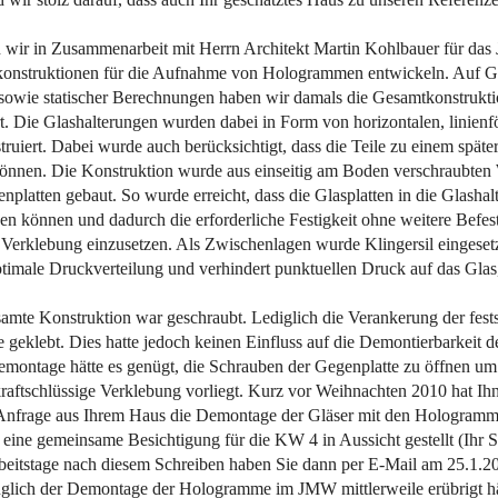
n wir in Zusammenarbeit mit Herrn Architekt Martin Kohlbauer für da
konstruktionen für die Aufnahme von Hologrammen entwickeln. Auf G
sowie statischer Berechnungen haben wir damals die Gesamtkonstruktio
rt. Die Glashalterungen wurden dabei in Form von horizontalen, linien
uiert. Dabei wurde auch berücksichtigt, dass die Teile zu einem späte
önnen. Die Konstruktion wurde aus einseitig am Boden verschraubten
platten gebaut. So wurde erreicht, dass die Glasplatten in die Glashal
 können und dadurch die erforderliche Festigkeit ohne weitere Befest
Verklebung einzusetzen. Als Zwischenlagen wurde Klingersil eingesetz
ptimale Druckverteilung und verhindert punktuellen Druck auf das Glas,
samte Konstruktion war geschraubt. Lediglich die Verankerung der fest
eklebt. Dies hatte jedoch keinen Einfluss auf die Demontierbarkeit d
montage hätte es genügt, die Schrauben der Gegenplatte zu öffnen um f
raftschlüssige Verklebung vorliegt. Kurz vor Weihnachten 2010 hat Ihn
 Anfrage aus Ihrem Haus die Demontage der Gläser mit den Hologram
eine gemeinsame Besichtigung für die KW 4 in Aussicht gestellt (Ihr 
eitstage nach diesem Schreiben haben Sie dann per E-Mail am 25.1.201
üglich der Demontage der Hologramme im JMW mittlerweile erübrigt hä