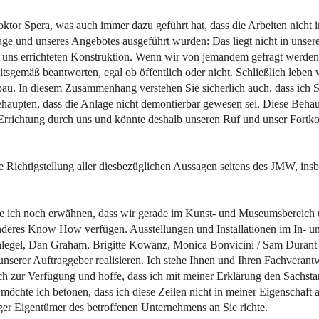
ktor Spera, was auch immer dazu geführt hat, dass die Arbeiten nicht 
age und unseres Angebotes ausgeführt wurden: Das liegt nicht in unser
n uns errichteten Konstruktion. Wenn wir von jemandem gefragt werden
itsgemäß beantworten, egal ob öffentlich oder nicht. Schließlich leben 
u. In diesem Zusammenhang verstehen Sie sicherlich auch, dass ich 
behaupten, dass die Anlage nicht demontierbar gewesen sei. Diese Behau
rrichtung durch uns und könnte deshalb unseren Ruf und unser Fort
e Richtigstellung aller diesbezüglichen Aussagen seitens des JMW, ins
 ich noch erwähnen, dass wir gerade im Kunst- und Museumsbereich 
deres Know How verfügen. Ausstellungen und Installationen im In- un
legel, Dan Graham, Brigitte Kowanz, Monica Bonvicini / Sam Durant 
nserer Auftraggeber realisieren. Ich stehe Ihnen und Ihren Fachverantw
h zur Verfügung und hoffe, dass ich mit meiner Erklärung den Sachsta
öchte ich betonen, dass ich diese Zeilen nicht in meiner Eigenschaft 
ger Eigentümer des betroffenen Unternehmens an Sie richte.