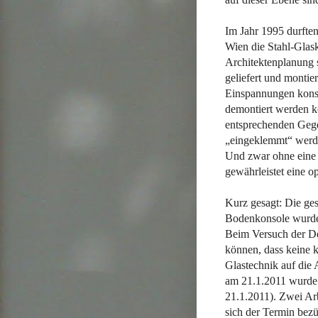
Im Jahr 1995 durfte
Wien die Stahl-Glas
Architektenplanung 
geliefert und montie
Einspannungen konstr
demontiert werden k
entsprechenden Gegen
„eingeklemmt“ werden
Und zwar ohne eine 
gewährleistet eine o
Kurz gesagt: Die ge
Bodenkonsole wurde g
Beim Versuch der De
können, dass keine k
Glastechnik auf die
am 21.1.2011 wurde 
21.1.2011). Zwei Arb
sich der Termin bez