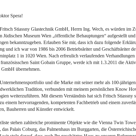
oktor Spera!
e Fritsch Stiassny Glastechnik GmbH, Herrn Ing. Wech, es würden im
Jüdischen Museum Wien „öffentliche Behauptungen“ aufgestellt und 
ungen bekanntzugeben. Erlauben Sie mir, dass ich dazu folgende Erklä
g und ich war von 1986 bis 2006 Betriebsleiter und Geschäftsleiter der
ninplatz 1 in 1020 Wien. Nach erfreulich verlaufenden Verhandlunge
r französisschen Saint Gobain Gruppe, werde ich mit 1.3.2011 die Aktivi
ik GmbH übernehmen.
s Unternehmensportfolio und die Marke mit seiner mehr als 100-jährige
ndwerklichen Tradition, verbunden mit meinem persönlichen Know Ho
ien weiterzuführen. Mit diesem Verständnis hat sich Fritsch Stiassny 
zu einem hervorragenden, kompetenten Fachbetrieb und einem zuverläs
ten, Bauherren und Künstler entwickelt.
zliste stehen zahlreiche prominente Objekte wie die Vienna Twin Tower
n, das Palais Coburg, das Palmenhaus im Burggarten, die Österreichisc
d wir stolz darauf, dass auch Ihr geschätztes Haus zu unseren Referenze