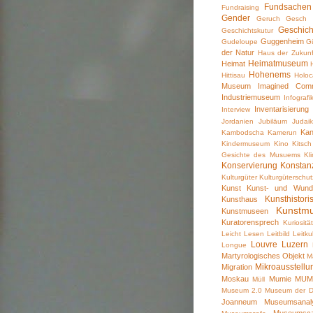
Fundsachen
Fundraising
Gender
Geruch
Gesch
Geschic
Geschichtskutur
Guggenheim
Gudeloupe
Gü
der Natur
Haus der Zukunf
Heimatmuseum
Heimat
Hohenems
Hittisau
Holoc
Museum
Imagined Comm
Industriemuseum
Infografi
Inventarisierung
Interview
Jordanien
Jubiläum
Judai
Ka
Kambodscha
Kamerun
Kindermuseum
Kino
Kitsch
Gesichte des Musuems
Kl
Konservierung
Konstan
Kulturgüter
Kulturgüterschut
Kunst
Kunst- und Wund
Kunsthisto
Kunsthaus
Kunstm
Kunstmuseen
Kuratorensprech
Kuriosität
Leicht Lesen
Leitbild
Leitkul
Louvre
Luzern
Longue
Martyrologisches Objekt
M
Mikroausstellu
Migration
Moskau
Mumie
MUM
Müll
Museum 2.0
Museum der D
Joanneum
Museumsanal