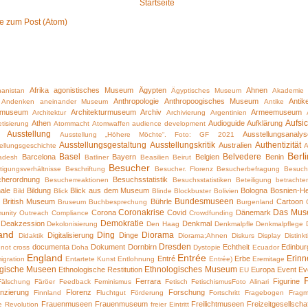
Startseite
 zum Post (Atom)
Afrika
agonistisches Museum
Ägypten
Ahnen
hanistan
Ägyptisches Museum
Akademie
Anthropologie
Anthropoogisches Museum
Anti
Andenken
aneinander Museum
Antike
emuseum
Architekturmuseum
Archiv
Armeemuseum
Architektur
Archivierung
Argentinien
Aufsic
Athen
Audioguide
Aufklärung
tisierung
Atommacht
Atomwaffen
audience development
Ausstellung
Ausstellungsanalys
Ausstellung „Höhere Möchte“. Foto: GF 2021
Ausstellungsgestaltung
Ausstellungskritik
Authentizität
Australien
ellungsgeschichte
Berli
Basel
Belvedere
Barcelona
Bayern
Belgien
Benin
adesh
Batliner
Beasilien
Beirut
Besucher
tigungsverhältnisse
Beschriftung
Besucher. Florenz
Besucherbefragung
Besuch
cherordnung
Besuchsstatistik
Besucherreaktionen
Besuchsstatistiken
Beteiligung
betrachte
ale
Bildung
Blick aus dem Museum
Bologna
Bosnien-H
Bild
Blick
Blinde
Blockbuster
Bolivien
Bundesmuseen
British Museum
Bührle
Cartoon
n
Bruseum
Buchbesprechung
Burgenland
Coronakrise
Das Mus
Corona
Covid
Dänemark
unity Outreach
Compliance
Crowdfunding
Demokratie
Deakzession
Denkmal
Dekolonisierung
Den Haag
Denkmalpfle
Denkmalpflege
and
Ding
Diorama
Digitalisierung
Dinge
Didaktik
Diorama;Ahnen
Diskurs
Display
Distink
Dresden
documenta
Dokument
Dornbirn
Echtheit
Edinbur
 not cross
Doha
Dystopie
Ecuador
England
Entrée
Erinn
Entré
Erbe
igration
Entartete Kunst
Entlohnung
Entrée)
Eremitage
ogische Museen
Ethnologisches Museum
Ethnologische Restitution
Europa
Event
Ev
EU
Ferrara
Figurine
Fälschung
Färöer
Feedback
Feminismus
Fetisch
FetischismusFoto Alinari
nzierung
Florenz
Forschung
Finnland
Fluchtgut
Förderung
Fortschritt
Fragebogen
Fragm
Frauenmuseen
Frauenmuseum
Freilichtmuseen
Freizeitgesellscha
e Revolution
freier Eintritt