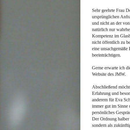
Sehr geehrte Frau Do
ursprünglichen Anfr
und nicht an der vo
natürlich nur wahrhe
Kompetenz im Glasba
nicht öffentlich zu 
eine unsachgemäße E
beeinträchtigen.
Gerne erwarte ich di
Website des JMW.
Abschließend möchte
Erfahrung und beson
anderem für Eva Sch
immer gut im Sinne u
persönliches Gespräc
Der Ordnung halber m
sondern als zukünfti