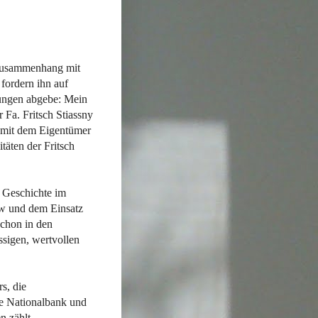
 Zusammenhang mit
fordern ihn auf
rungen abgebe: Mein
 Fa. Fritsch Stiassny
n mit dem Eigentümer
täten der Fritsch
n Geschichte im
w und dem Einsatz
schon in den
sigen, wertvollen
s, die
he Nationalbank und
n zählt.