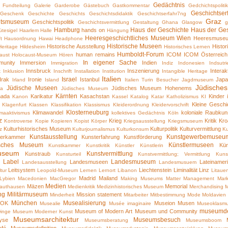
Gedächtnis
Fundteilung
Galerie
Garderobe
Gästebuch
Gastkommentar
Gedchichtspoliti
Geschichtser
Geschenk
Geschichte
Geschichts
Geschichtsdidaktik
Geschichtserfahr7ng
Graz
htsmuseum
Geschichtspolitik
Geschichtsvermittlung
Gestaltung
Ghana
Glasgow
g
Hamburg
Haus der Geschichte
Haus der Ges
hands on
tesigel
Haarlem
Halle
Hängung
Heeresgeschichtliches Museum Wien
Heeresmuse
t
Hausordnung
Hawai
Headphone
Historische Museen
Historische Ausstellung
Histo
Heritage
Hildesheim
Historisches Lernen
Humboldt-Forum
human remains
ICOM
ICOM Österreich
aust
Holocaust-Museum
Hören
In eigener Sache
unity
Immersion
Indien
Immigration
Indiz
Indonesien
Indsut
Innsbruck
Inszenierung
Interak
k
Inklusion
Inschrift
Installation
Institution
Intangible Heritage
Italien
Israel
Irak
Ironie
Istanbul
Jap
Irland
Island
Italien Turin Besucher
Jagdmuseum
Jüdische
Jüdische Museen
Jüdisches Museum Hohenems
ka
Jüdisches Museum
Kärnten
nada
Karikatur
Kasachstan
Kinder
Kanon
Kassel
Katalog
Katar
Katholizismus
KI
Kleine Gesch
Klagenfurt
Klassen
Klassifikation
Klassismus
Kleiderordnung
Kleidervorschrift
Klosterneuburg
Klimawandel
koloniale Raubkun
imaaktivismus
kollektives Gedächtnis
Köln
z
Krieg
Kritik
Kro
Kontroverse
Kopie
Kopieren
Kopist
Körper
Kriegsausstellung
Kriegsmuseum
Kulturhistorisches Museum
Kulturpolitik
Kulturvermittlung
z
Kulturjournalismus
Kulturkonsum
Ku
Kunstausstellung
Kunstgewerbemuseu
erkammer
Kunsterfahrung
Kunstförderung
risches Museum
Künstlermuseen
Kü
Kunstkammer
Kunstkritik
Künstler
Künstlerin
useum
Kunstvermittlung
Kunstraub
Kunsturteil
Kunstvermittlung; Vermittlung
Kuns
Label
Landesmuseum
Landesmuseen
Lateinamer
Landesausstellung
Landesmusuem
Leitsystem
Liechtenstein
Liminalität
Linz
tur
Leopold-Museum
Lernen
Lernort
Libanon
Litaue
Madrid
Mailand
Lybien
Macedonien
MacGregor
Making Museums Matter
Management
Mark
Medien
Mäzen
Memorial
authausen
Medienkritik
Medizinhistorisches Museum
Merchandising
M
ng
Militärmuseum
Mission statement
Minderheit
Mitarbeiter
Mitbestimmung
Mode
Moldavien
München
Musealisierung
OK
Museion
Musen
Musealie
Musée imaginaire
Museoklasm
museumd
Museum of Modern Art
Museum und Community
inge
Museum Moderner Kunst
Museumsarchitektur
Museumsbesuch
yse
Museumsberatung
Museumsboom