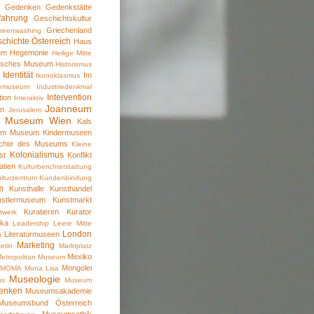
Gedenken
Gedenkstätte
k
fahrung
Geschichtskultur
Griechenland
reenwashing
chichte Österreich
Haus
um
Hegemonie
Heilige Mitte
risches Museum
Historismus
Identität
Im
Ikonoklasmus
riemuseum
Industriedenkmal
Intervention
tion
Interaktiv
Joanneum
an
Jerusalem
s Museum Wien
Kals
 im Museum
Kindermuseen
ichte des Museums
Kleine
Kolonialismus
st
Konflikt
atien
Kulturberichterstattung
lturzentrum
Kundenbindung
m
Kunsthalle
Kunsthandel
nstlermuseum
Kunstmarkt
Kuratieren
Kurator
twerk
ika
Leadership
Leere Mitte
London
Literaturmuseen
n
Marketing
etin
Marktplatz
Mexiko
etropolitan Museum
Mongolei
MOMA
Mona Lisa
Museologie
us
Museum
enken
Museumsakademie
Museumsbund Österreich