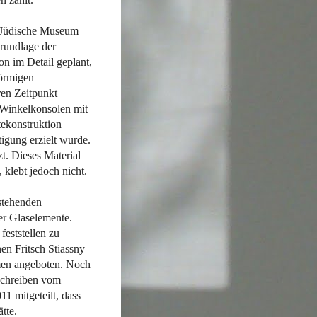
s Jüdische Museum
rundlage der
n im Detail geplant,
förmigen
ren Zeitpunkt
 Winkelkonsolen mit
tekonstruktion
igung erzielt wurde.
t. Dieses Material
 klebt jedoch nicht.
stehenden
er Glaselemente.
eststellen zu
en Fritsch Stiassny
men angeboten. Noch
Schreiben vom
1 mitgeteilt, dass
tte.