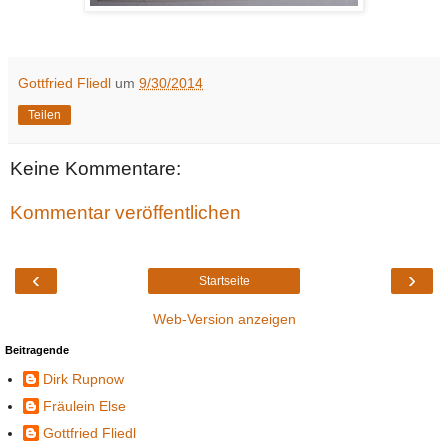
Gottfried Fliedl
um
9/30/2014
Teilen
Keine Kommentare:
Kommentar veröffentlichen
‹
›
Startseite
Web-Version anzeigen
Beitragende
Dirk Rupnow
Fräulein Else
Gottfried Fliedl